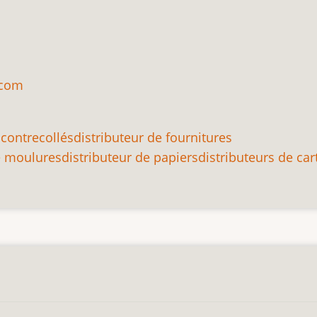
.com
 contrecollés
distributeur de fournitures
e moulures
distributeur de papiers
distributeurs de ca