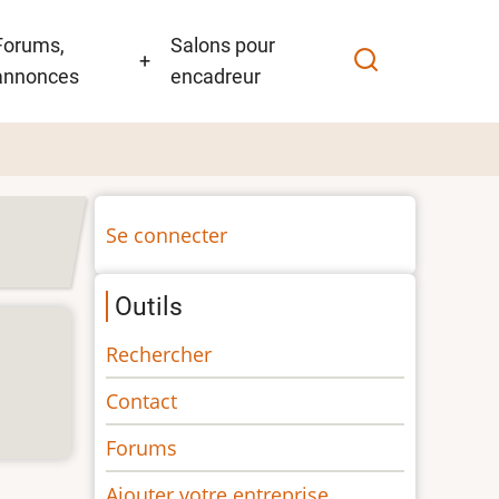
Forums,
Salons pour
+
annonces
encadreur
Menu
Se connecter
du
compte
Outils
de
l'utilisateur
Rechercher
Contact
Forums
Ajouter votre entreprise