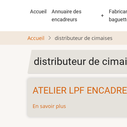
Aller
Navigation
au
Accueil
Annuaire des
Fabrica
+
principale
contenu
encadreurs
baguett
principal
Accueil
distributeur de cimaises
distributeur de cima
ATELIER LPF ENCADR
En savoir plus
sur
ATELIER
LPF