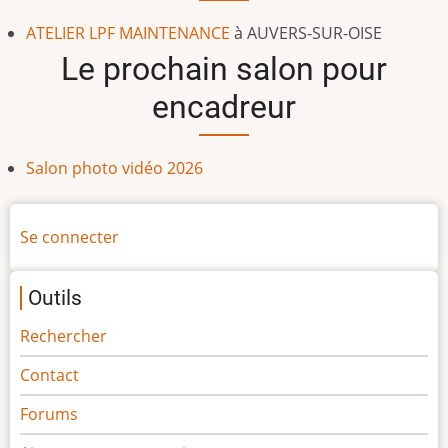
ATELIER LPF MAINTENANCE
à
AUVERS-SUR-OISE
Le prochain salon pour
encadreur
Salon photo vidéo 2026
Menu
Se connecter
du
compte
Outils
de
l'utilisateur
Rechercher
Contact
Forums