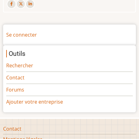
Menu
Se connecter
du
compte
Outils
de
l'utilisateur
Rechercher
Contact
Forums
Ajouter votre entreprise
Footer
Contact
menu