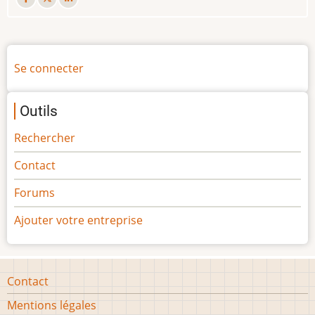
Menu
Se connecter
du
compte
Outils
de
l'utilisateur
Rechercher
Contact
Forums
Ajouter votre entreprise
Footer
Contact
menu
Mentions légales