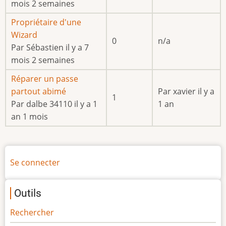
mois 2 semaines
Sujet
Propriétaire d'une
normal
Wizard
0
n/a
Par
Sébastien
il y a 7
mois 2 semaines
Sujet
Réparer un passe
normal
partout abimé
Par
xavier
il y a
1
Par
dalbe 34110
il y a 1
1 an
an 1 mois
Menu
Se connecter
du
compte
Outils
de
l'utilisateur
Rechercher