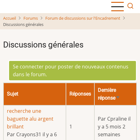
Aller
au
Accueil
Forums
Forum de discussions sur l'Encadrement
contenu
Discussions générales
principal
Discussions générales
Se connecter pour poster de nouveaux contenus
dans le forum.
Dernière
Sujet
Réponses
réponse
Trier
par
Sujet
recherche une
ordre
normal
baguette alu argent
Par
Cpraline
il
croissant
brillant
1
y a 5 mois 2
Par
Crayons31
il y a 6
semaines