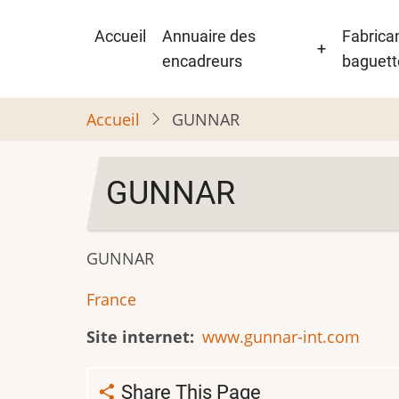
Aller
Navigation
au
Accueil
Annuaire des
Fabrica
+
principale
contenu
encadreurs
baguett
principal
Accueil
GUNNAR
GUNNAR
GUNNAR
France
Site internet
www.gunnar-int.com
Share This Page