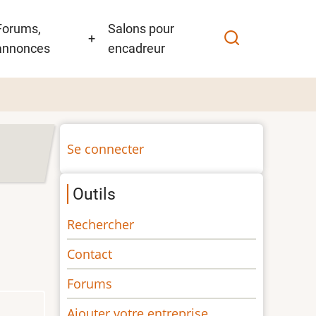
Forums,
Salons pour
+
annonces
encadreur
Menu
Se connecter
du
compte
Outils
de
l'utilisateur
Rechercher
Contact
Forums
Ajouter votre entreprise