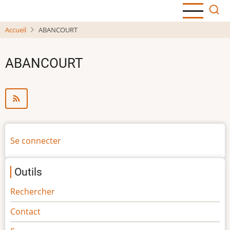
Aller
au
Accueil
ABANCOURT
contenu
principal
ABANCOURT
Menu
Se connecter
du
compte
Outils
de
l'utilisateur
Rechercher
Contact