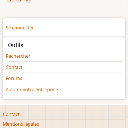
Menu
Se connecter
du
compte
Outils
de
l'utilisateur
Rechercher
Contact
Forums
Ajouter votre entreprise
Footer
Contact
menu
Mentions légales