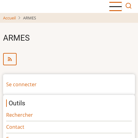
Aller
au
Accueil
ARMES
contenu
principal
ARMES
Menu
Se connecter
du
compte
Outils
de
l'utilisateur
Rechercher
Contact