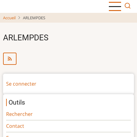
Aller
au
Accueil
ARLEMPDES
contenu
principal
ARLEMPDES
Menu
Se connecter
du
compte
Outils
de
l'utilisateur
Rechercher
Contact