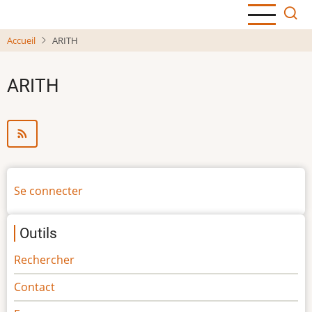
Aller
au
Accueil
ARITH
contenu
principal
ARITH
Menu
Se connecter
du
compte
Outils
de
l'utilisateur
Rechercher
Contact